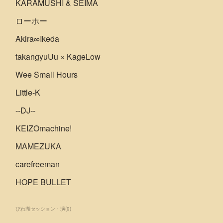
KARAMUSHI & SEIMA
ローホー
Akira∞Ikeda
takangyuUu × KageLow
Wee Small Hours
Little-K
--DJ--
KEIZOmachine!
MAMEZUKA
carefreeman
HOPE BULLET
びわ湖セッション・演
(
9
)