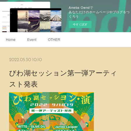
Ameba Owndで
あなただけのホームページやブログをつ
くろう
今すぐ試す
Home
Event
OTHER
2022.05.30 10:10
びわ湖セッション第一弾アーティ
スト発表