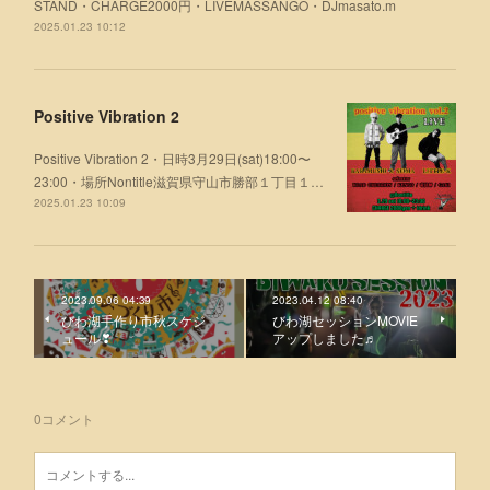
STAND・CHARGE2000円・LIVEMASSANGO・DJmasato.m
2025.01.23 10:12
Positive Vibration 2
Positive Vibration 2・日時3月29日(sat)18:00〜
23:00・場所Nontitle滋賀県守山市勝部１丁目１…
2025.01.23 10:09
2023.09.06 04:39
2023.04.12 08:40
びわ湖手作り市秋スケジ
びわ湖セッションMOVIE
ュール❣
アップしました♬
0
コメント