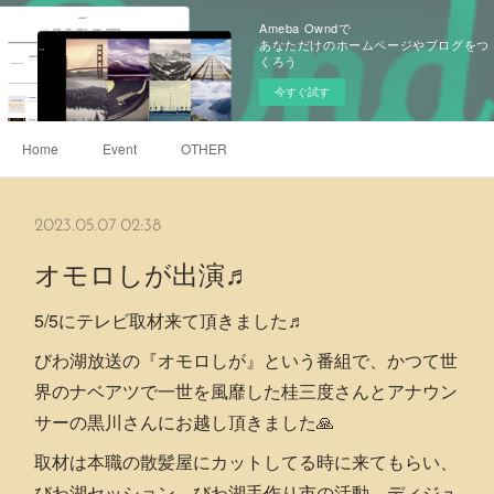
Ameba Owndで
あなただけのホームページやブログをつ
くろう
今すぐ試す
Home
Event
OTHER
2023.05.07 02:38
オモロしが出演♬
5/5にテレビ取材来て頂きました♬
びわ湖放送の『オモロしが』という番組で、かつて世
界のナベアツで一世を風靡した桂三度さんとアナウン
サーの黒川さんにお越し頂きました🙏
取材は本職の散髪屋にカットしてる時に来てもらい、
びわ湖セッション、びわ湖手作り市の活動、ディジュ