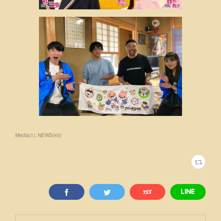
Media
(
1
)
NEWS
(
45
)