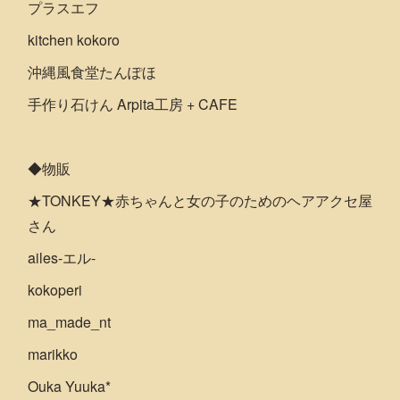
プラスエフ
kitchen kokoro
沖縄風食堂たんぽほ
手作り石けん Arpita工房 + CAFE
◆物販
★TONKEY★赤ちゃんと女の子のためのヘアアクセ屋
さん
ailes-エル-
kokoperi
ma_made_nt
marikko
Ouka Yuuka*