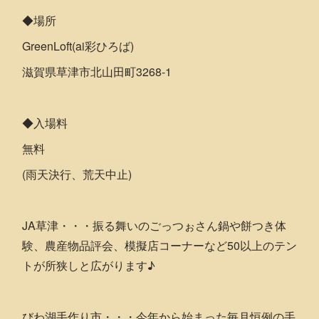
◆場所
GreenLoft(ai彩ひろば)
滋賀県草津市北山田町3268-1
◆入場料
無料
(雨天決行、荒天中止)
JA草津・・・振る舞いのごっつぉさん鍋や餅つき体
験、農産物品評会、模擬店コーナーなど50以上のテン
トが所狭しと広がります♪
びわ湖手作り市・・・今年から始まった毎月恒例の手