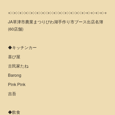
+:-:+:-:+:-:+:-:+:-:+:-:+:-:+:-:+:-:+:-:+:-:+:-:+:-:+:-+:-+:-+:-+:-+
JA草津市農業まつりびわ湖手作り市ブース出店名簿
(60店舗)
◆キッチンカー
喜び屋
古民家たね
Barong
Pink Pink
吉吾
◆飲食