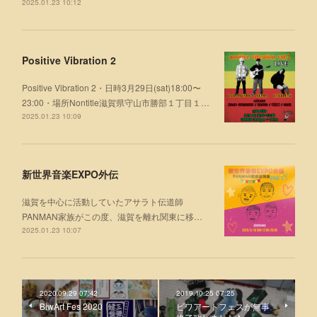
2025.01.23 10:12
Positive Vibration 2
Positive Vibration 2・日時3月29日(sat)18:00〜
23:00・場所Nontitle滋賀県守山市勝部１丁目１…
2025.01.23 10:09
新世界音楽EXPO外伝
滋賀を中心に活動していたアサラト伝道師
PANMAN家族がこの度、滋賀を離れ関東に移…
2025.01.23 10:07
2020.09.29 07:42
2019.10.25 07:25
BiwArt Fes 2020
ビワアートフェスが無事