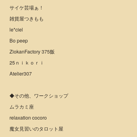
サイケ芸場ぁ！
雑貨屋つきもも
le*ciel
Bo peep
ZiokanFactory 375飯
25ｎｉｋｏｒｉ
Atelier307
◆その他、ワークショップ
ムラカミ座
relaxation cocoro
魔女見習いのタロット屋