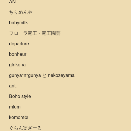
AN
ちりめんや
babymilk
フローラ竜王・竜王園芸
departure
bonheur
ginkona
gunya"n"gunya と nekozeyama
ant.
Boho style
mium
komorebi
ぐらん婆ざーる