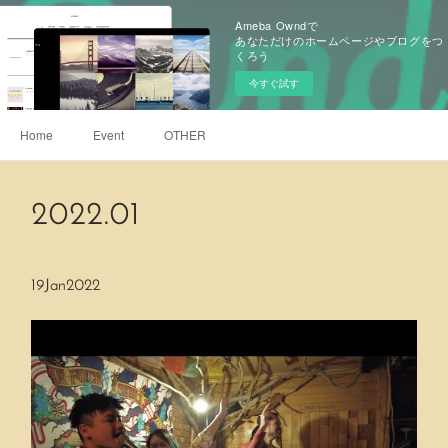
Ameba Owndで
あなただけのホームページやブログをつ
くろう
今すぐ試す
Home
Event
OTHER
2022
.
01
19
Jan
2022