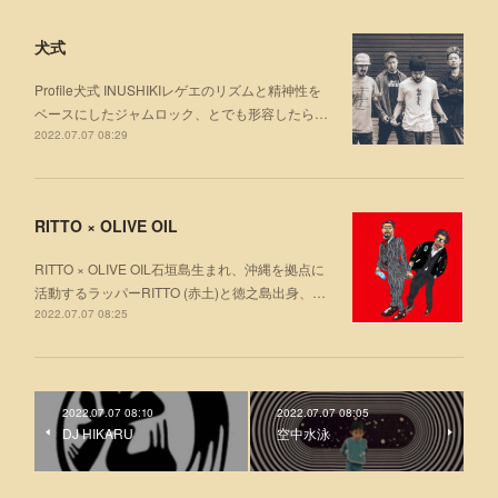
犬式
Profile犬式 INUSHIKIレゲエのリズムと精神性を
ベースにしたジャムロック、とでも形容したら…
2022.07.07 08:29
RITTO × OLIVE OIL
RITTO × OLIVE OIL石垣島生まれ、沖縄を拠点に
活動するラッパーRITTO (赤土)と徳之島出身、…
2022.07.07 08:25
2022.07.07 08:10
2022.07.07 08:05
DJ HIKARU
空中⽔泳