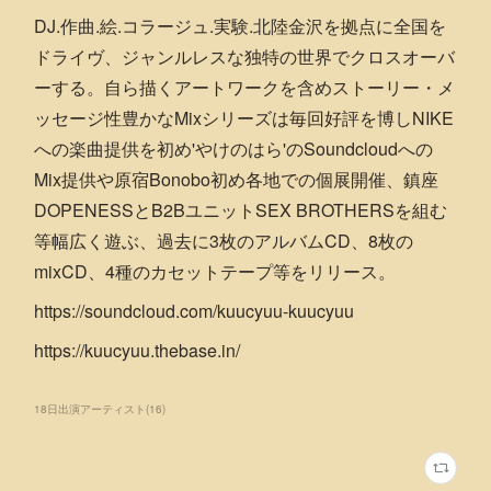
DJ.作曲.絵.コラージュ.実験.北陸⾦沢を拠点に全国を
ドライヴ、ジャンルレスな独特の世界でクロスオーバ
ーする。⾃ら描くアートワークを含めストーリー・メ
ッセージ性豊かなMixシリーズは毎回好評を博しNIKE
への楽曲提供を初め'やけのはら'のSoundcloudへの
Mix提供や原宿Bonobo初め各地での個展開催、鎮座
DOPENESSとB2BユニットSEX BROTHERSを組む
等幅広く遊ぶ、過去に3枚のアルバムCD、8枚の
mixCD、4種のカセットテープ等をリリース。
https://soundcloud.com/kuucyuu-kuucyuu
https://kuucyuu.thebase.in/
18日出演アーティスト
(
16
)