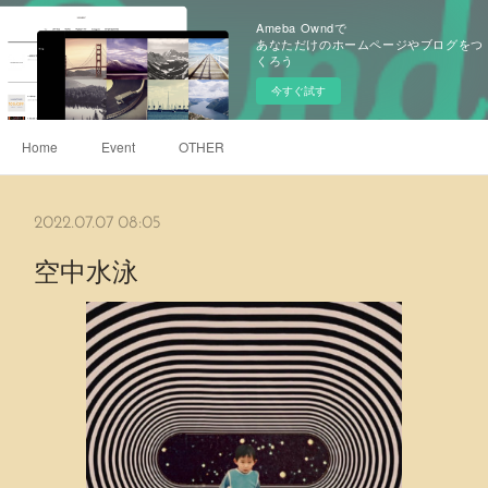
Ameba Owndで
あなただけのホームページやブログをつ
くろう
今すぐ試す
Home
Event
OTHER
2022.07.07 08:05
空中⽔泳