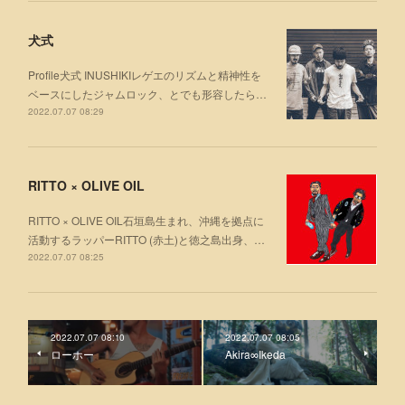
犬式
Profile犬式 INUSHIKIレゲエのリズムと精神性を
ベースにしたジャムロック、とでも形容したら…
2022.07.07 08:29
RITTO × OLIVE OIL
RITTO × OLIVE OIL石垣島生まれ、沖縄を拠点に
活動するラッパーRITTO (赤土)と徳之島出身、…
2022.07.07 08:25
2022.07.07 08:10
2022.07.07 08:05
ローホー
Akira∞Ikeda